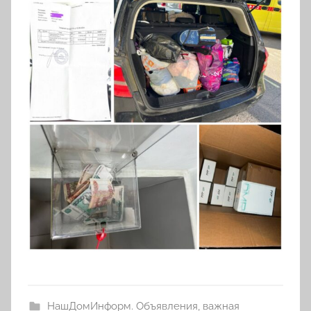
НашДомИнформ. Объявления, важная